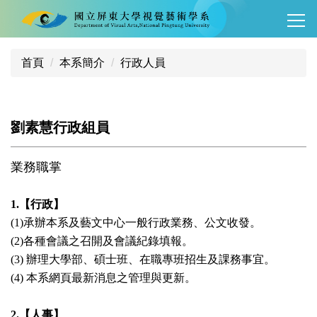
跳
到
主
要
首頁
本系簡介
行政人員
內
容
區
劉素慧行政組員
業務職掌
1.【行政】
(1)承辦本系及藝文中心一般行政業務、公文收發。
(2)各種會議之召開及會議紀錄填報。
(3) 辦理大學部、碩士班、在職專班招生及課務事宜。
(4) 本系網頁最新消息之管理與更新。
2.【人事】