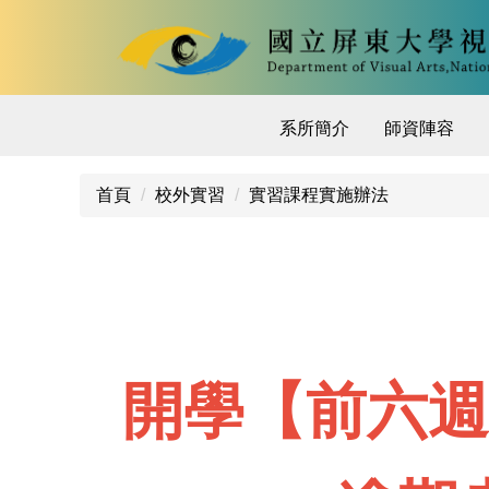
跳
到
主
要
內
系所簡介
師資陣容
容
區
首頁
校外實習
實習課程實施辦法
開學【前六週