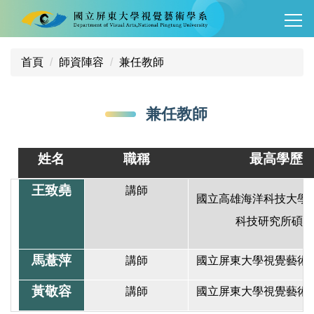
跳
到
主
要
首頁
師資陣容
兼任教師
內
容
兼任教師
區
姓名
職稱
最高學歷
王致堯
講師
國立高雄海洋科技大學
科技研究所碩士
馬薏萍
講師
國立屏東大學視覺藝術
黃敬容
講師
國立屏東大學視覺藝術